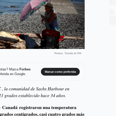
Reuters. Tomada de DW.
 notas? Marca
Forbes
Marcar como preferida
ferida en Google.
 , la comunidad de Sachs Harbour en
21 grados establecido hace 34 años.
Canadá registraron una temperatura
de
grados centígrados, casi cuatro grados más