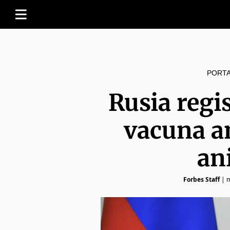
PORT
Rusia regi
vacuna a
an
Forbes Staff
|
m