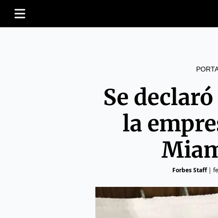
PORT
Se declaró
la empre
Miam
Forbes Staff
|
f