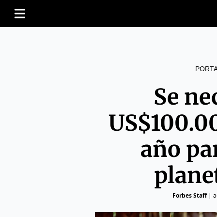
PORT
Se ne
US$100.00
año par
plane
Forbes Staff
|
a