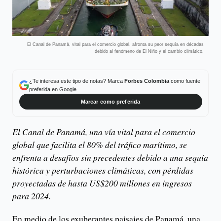
El Canal de Panamá, vital para el comercio global, afronta su peor sequía en décadas
debido al fenómeno de El Niño y el cambio climático.
¿Te interesa este tipo de notas? Marca
Forbes Colombia
como fuente
preferida en Google.
Marcar como preferida
El Canal de Panamá, una vía vital para el comercio
global que facilita el 80% del tráfico marítimo, se
enfrenta a desafíos sin precedentes debido a una sequía
histórica y perturbaciones climáticas, con pérdidas
proyectadas de hasta US$200 millones en ingresos
para 2024.
En medio de los exuberantes paisajes de Panamá, una