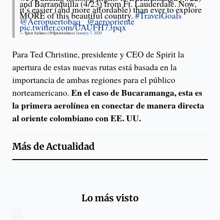
and Barranquilla (4/23) from Ft. Lauderdale. Now,
it’s easier (and more affordable) than ever to explore
MORE of this beautiful country.
#TravelGoals
@Aeropuertobaq_
@aerooriente
pic.twitter.com/UAUFH73pqx
— Spirit Airlines (@SpiritAirlines)
January 7, 2020
Para Ted Christine, presidente y CEO de Spirit la
apertura de estas nuevas rutas está basada en la
importancia de ambas regiones para el público
En el caso de Bucaramanga, esta es
norteamericano.
la primera aerolínea en conectar de manera directa
al oriente colombiano con EE. UU.
Más de
Actualidad
Lo más visto