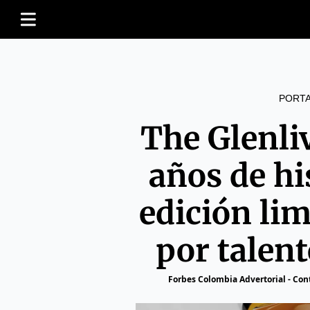
PORT
The Glenli
años de hi
edición li
por talen
Forbes Colombia Advertorial - Co