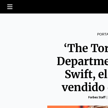
PORT
‘The To
Departme
Swift, 
vendido 
Forbes Staff