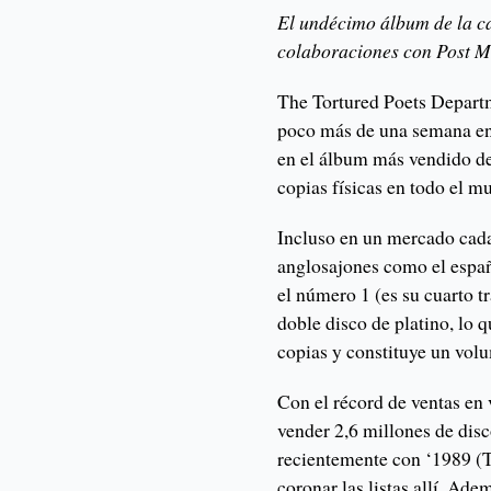
El undécimo álbum de la ca
colaboraciones con Post M
The Tortured Poets Departm
poco más de una semana en 
en el álbum más vendido de
copias físicas en todo el m
Incluso en un mercado cada
anglosajones como el españ
el número 1 (es su cuarto t
doble disco de platino, lo
copias y constituye un vol
Con el récord de ventas en
vender 2,6 millones de dis
recientemente con ‘1989 (Ta
coronar las listas allí. Ade