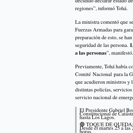
decidido declarar estado de
regiones”, informó Tohá.
La ministra comentó que se
Fuerzas Armadas para garan
preparación de esto, se han
L
seguridad de las persona.
a las personas
”, manifestó
Previamente, Tohá había c
Comité Nacional para la Ge
que acudieron ministros y l
distintas policías, servici
servicio nacional de emerg
El Presidente Gabriel Bo
Constitucional de Catástr
hasta Los Lagos.
🔵 TOQUE DE QUEDA
Desde el martes 25 a las 
horas.