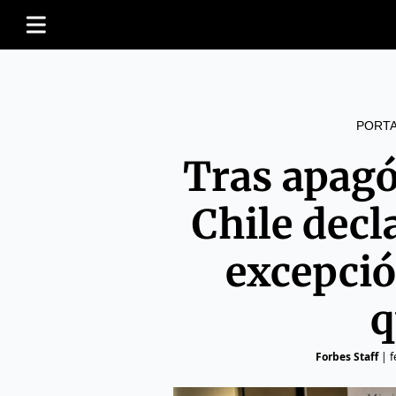
PORT
Tras apagó
Chile decl
excepció
q
Forbes Staff
|
f