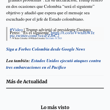
en dos ocasiones que Colombia “será el siguiente”
objetivo y añadió que espera que el mensaje sea
escuchado por el jefe de Estado colombiano.
#Video
| Trump advirtió al presidente Gustavo
Petro: “Es el siguiente”
https://t.co/loVwnJhWJz
pic.twitter.com/3sxsFZJbC2
— W Radio Colombia (@WRadioColombia)
December 10, 2025
Siga a Forbes Colombia desde Google News
Lea también:
Estados Unidos ejecutó ataques contra
tres embarcaciones en el Pacífico
Más de
Actualidad
Lo más visto