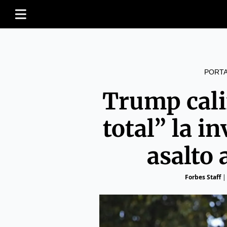
PORT
Trump cali
total” la i
asalto 
Forbes Staff