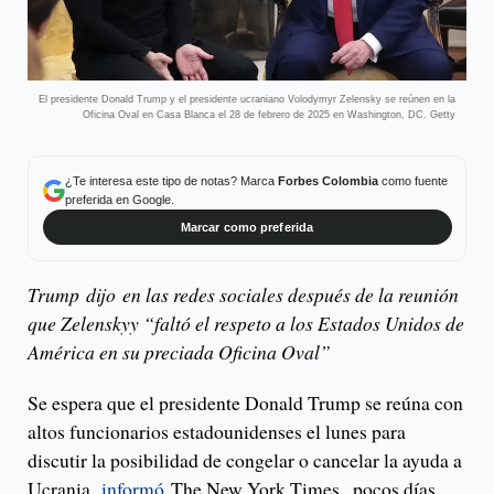
El presidente Donald Trump y el presidente ucraniano Volodymyr Zelensky se reúnen en la
Oficina Oval en Casa Blanca el 28 de febrero de 2025 en Washington, DC. Getty
¿Te interesa este tipo de notas? Marca
Forbes Colombia
como fuente
preferida en Google.
Marcar como preferida
Trump dijo en las redes sociales después de la reunión
que Zelenskyy “faltó el respeto a los Estados Unidos de
América en su preciada Oficina Oval”
Se espera que el presidente Donald Trump se reúna con
altos funcionarios estadounidenses el lunes para
discutir la posibilidad de congelar o cancelar la ayuda a
Ucrania,
informó
The New York Times , pocos días