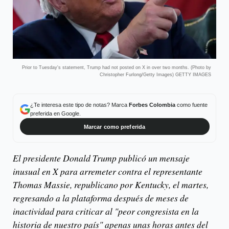
Prior to Tuesday's statement, Trump had not posted on X in over two months. (Photo by
Christopher Furlong/Getty Images) GETTY IMAGES
¿Te interesa este tipo de notas? Marca
Forbes Colombia
como fuente
preferida en Google.
Marcar como preferida
El presidente Donald Trump publicó un mensaje
inusual en X para arremeter contra el representante
Thomas Massie, republicano por Kentucky, el martes,
regresando a la plataforma después de meses de
inactividad para criticar al "peor congresista en la
historia de nuestro país" apenas unas horas antes del