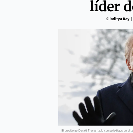
líder 
Siladitya Ray
El presidente Donald Trump habla con periodistas en el j