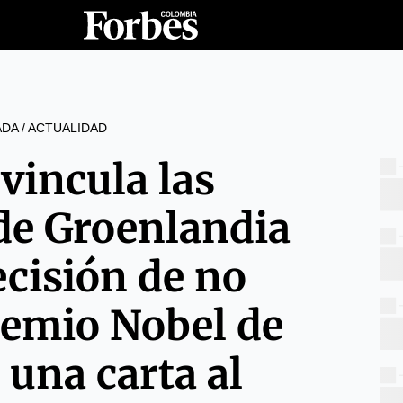
ADA
/
ACTUALIDAD
vincula las
e Groenlandia
ecisión de no
remio Nobel de
 una carta al