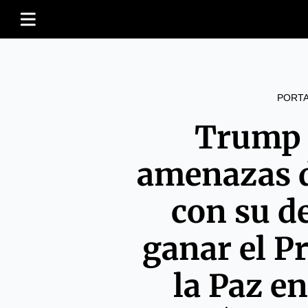
PORT
Trump 
amenazas d
con su d
ganar el P
la Paz en