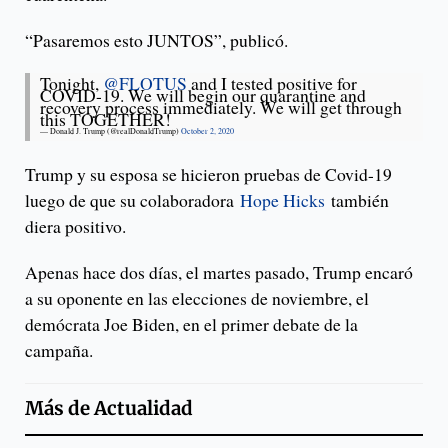
“Pasaremos esto JUNTOS”, publicó.
Tonight,
@FLOTUS
and I tested positive for
COVID-19. We will begin our quarantine and
recovery process immediately. We will get through
this TOGETHER!
— Donald J. Trump (@realDonaldTrump)
October 2, 2020
Trump y su esposa se hicieron pruebas de Covid-19
luego de que su colaboradora
Hope Hicks
también
diera positivo.
Apenas hace dos días, el martes pasado, Trump encaró
a su oponente en las elecciones de noviembre, el
demócrata Joe Biden, en el primer debate de la
campaña.
Más de
Actualidad