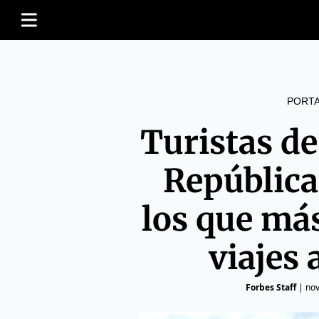
PORT
Turistas de
Repúblic
los que má
viajes
Forbes Staff
|
nov