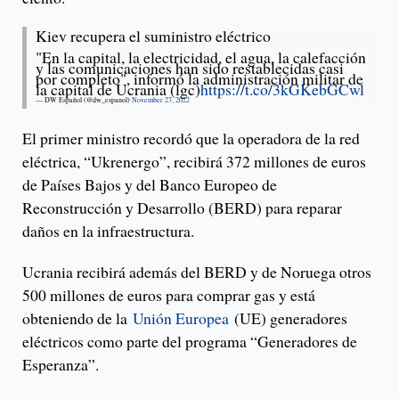
Kiev recupera el suministro eléctrico
"En la capital, la electricidad, el agua, la calefacción
y las comunicaciones han sido restablecidas casi
por completo", informó la administración militar de
la capital de Ucrania (lgc)
https://t.co/3kGKebGCwl
— DW Español (@dw_espanol)
November 27, 2022
El primer ministro recordó que la operadora de la red
eléctrica, “Ukrenergo”, recibirá 372 millones de euros
de Países Bajos y del Banco Europeo de
Reconstrucción y Desarrollo (BERD) para reparar
daños en la infraestructura.
Ucrania recibirá además del BERD y de Noruega otros
500 millones de euros para comprar gas y está
obteniendo de la
Unión Europea
(UE) generadores
eléctricos como parte del programa “Generadores de
Esperanza”.