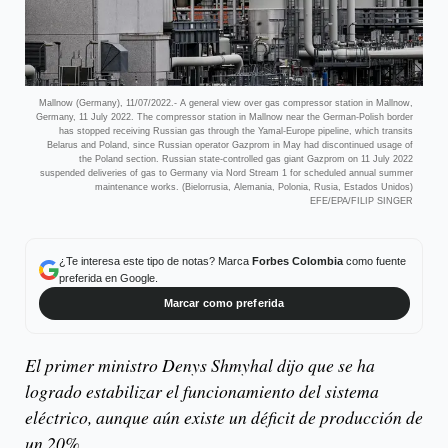
Mallnow (Germany), 11/07/2022.- A general view over gas compressor station in Mallnow,
Germany, 11 July 2022. The compressor station in Mallnow near the German-Polish border
has stopped receiving Russian gas through the Yamal-Europe pipeline, which transits
Belarus and Poland, since Russian operator Gazprom in May had discontinued usage of
the Poland section. Russian state-controlled gas giant Gazprom on 11 July 2022
suspended deliveries of gas to Germany via Nord Stream 1 for scheduled annual summer
maintenance works. (Bielorrusia, Alemania, Polonia, Rusia, Estados Unidos)
EFE/EPA/FILIP SINGER
¿Te interesa este tipo de notas? Marca
Forbes Colombia
como fuente
preferida en Google.
Marcar como preferida
El primer ministro Denys Shmyhal dijo que se ha
logrado estabilizar el funcionamiento del sistema
eléctrico, aunque aún existe un déficit de producción de
un 20%.