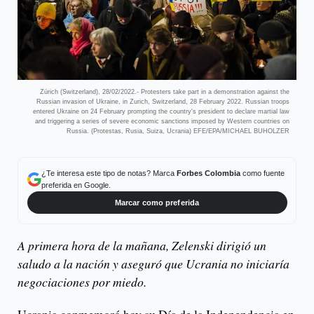
Zürich (Switzerland), 28/02/2022.- Protesters take part in a demonstration against the
Russian invasion of Ukraine, in Zurich, Switzerland, 28 February 2022. Russian troops
entered Ukraine on 24 February prompting the country's president to declare martial law
and triggering a series of severe economic sanctions imposed by Western countries on
Russia. (Protestas, Rusia, Suiza, Ucrania) EFE/EPA/MICHAEL BUHOLZER
¿Te interesa este tipo de notas? Marca
Forbes Colombia
como fuente
preferida en Google.
Marcar como preferida
A primera hora de la mañana, Zelenski dirigió un
saludo a la nación y aseguró que Ucrania no iniciaría
negociaciones por miedo.