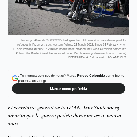
Przemysl (Poland), 24/03/2022.- Refugees from Ukraine at an assistance point for
refugees in Przemysl, southeastern Poland, 24 March 2022. Since 24 February, when
Russia invaded Ukraine, 2.2 million people have crossed the Polish-Ukrainian border into
Poland, the Border Guard has reported on 24 March morning. (Polonia, Rusia, Ucrania)
EFE/EPA/Darek Delmanowicz POLAND OUT
¿Te interesa este tipo de notas? Marca
Forbes Colombia
como fuente
preferida en Google.
Marcar como preferida
El secretario general de la OTAN, Jens Stoltenberg
advirtió que la guerra podría durar meses o incluso
años.