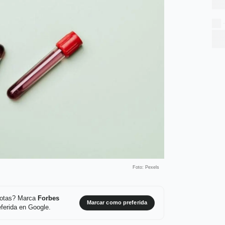
Foto: Pexels
 notas? Marca
Forbes
Marcar como preferida
ferida en Google.