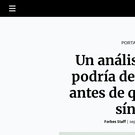
PORT
Un análi
podría de
antes de 
sí
Forbes Staff
|
se