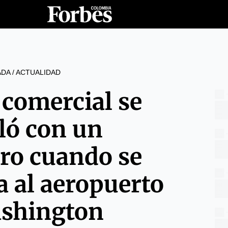
ADA
/
ACTUALIDAD
 comercial se
lló con un
ero cuando se
 al aeropuerto
shington