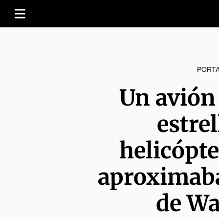
PORT
Un avión
estre
helicópt
aproximaba
de Wa