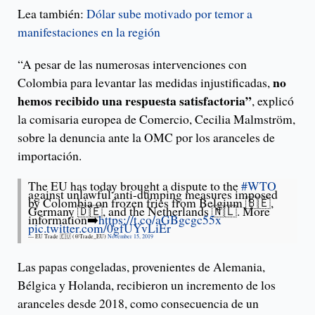
Lea también:
Dólar sube motivado por temor a
manifestaciones en la región
“A pesar de las numerosas intervenciones con
no
Colombia para levantar las medidas injustificadas,
hemos recibido una respuesta satisfactoria”
, explicó
la comisaria europea de Comercio, Cecilia Malmström,
sobre la denuncia ante la OMC por los aranceles de
importación.
The EU has today brought a dispute to the
#WTO
against unlawful anti-dumping measures imposed
by Colombia on frozen fries from Belgium 🇧🇪,
Germany 🇩🇪, and the Netherlands 🇳🇱. More
information➡️
https://t.co/aGBgcgc55x
pic.twitter.com/0gfUYvLiEr
— EU Trade 🇪🇺 (@Trade_EU)
November 15, 2019
Las papas congeladas, provenientes de Alemania,
Bélgica y Holanda, recibieron un incremento de los
aranceles desde 2018, como consecuencia de un