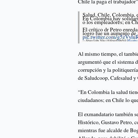
Chile la paga el trabajador”
Salud, Chile, Colombia, e
En Colombia hay solidari
o los empleadores; en Chi
El crítico dr Petro enred
logro fue un aumento de 
pic.twitter.com/g5zVyl
— Álvaro Uribe Vélez (@AlvaroUribeVel)
December 
Al mismo tiempo, el tambi
argumentó que el sistema d
corrupción y la politiquerí
de Saludcoop, Cafesalud y
“En Colombia la salud tien
ciudadanos; en Chile lo qu
El exmandatario también se 
Histórico, Gustavo Petro, c
mientras fue alcalde de Bog