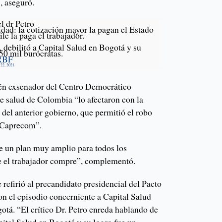
, aseguró.
l dr Petro
dad: la cotización mayor la pagan el Estado
le la paga el trabajador.
a, debilitó a Capital Salud en Bogotá y su
50 mil burócratas.
uRBF
22, 2021
én exsenador del Centro Democrático
e salud de Colombia “lo afectaron con la
a del anterior gobierno, que permitió el robo
 Caprecom”.
e un plan muy amplio para todos los
e el trabajador compre”, complementó.
refirió al precandidato presidencial del Pacto
on el episodio concerniente a Capital Salud
otá. “El crítico Dr. Petro enreda hablando de