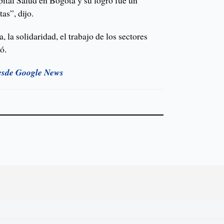
pital Salud en Bogotá y su logro fue un
as”, dijo.
la solidaridad, el trabajo de los sectores
ó.
esde Google News