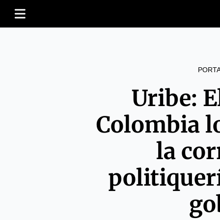
PORT
Uribe: E
Colombia l
la co
politiquer
go