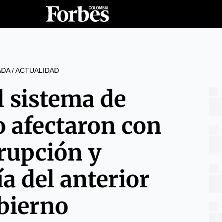
ADA
/
ACTUALIDAD
l sistema de
o afectaron con
rrupción y
ía del anterior
bierno