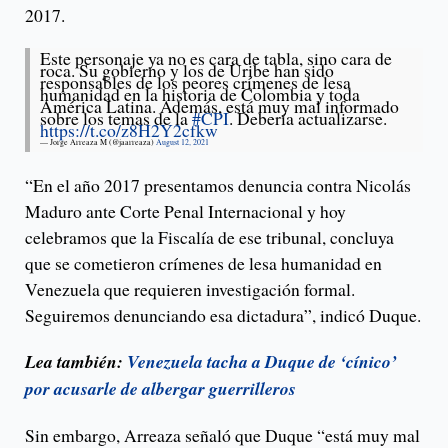
2017.
Este personaje ya no es cara de tabla, sino cara de
roca. Su gobierno y los de Uribe han sido
responsables de los peores crímenes de lesa
humanidad en la historia de Colombia y toda
América Latina. Además, está muy mal informado
sobre los temas de la
#CPI
. Debería actualizarse.
https://t.co/z8H2Y2cfkw
— Jorge Arreaza M (@jaarreaza)
August 12, 2021
“En el año 2017 presentamos denuncia contra Nicolás
Maduro ante Corte Penal Internacional y hoy
celebramos que la Fiscalía de ese tribunal, concluya
que se cometieron crímenes de lesa humanidad en
Venezuela que requieren investigación formal.
Seguiremos denunciando esa dictadura”, indicó Duque.
Lea también:
Venezuela tacha a Duque de ‘cínico’
por acusarle de albergar guerrilleros
Sin embargo, Arreaza señaló que Duque “está muy mal