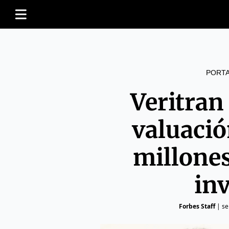
PORT
Veritran
valuaci
millones
in
Forbes Staff
|
se