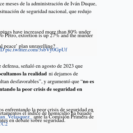
oce meses de la administración de Iván Duque,
 situación de seguridad nacional, que redujo
pings have increased more than 80% under
vo Petro, extortion is up 27% and the murder
al peace’ plan unravelling?
mD
pic.twitter.com/3sbVy0GpUf
e defensa, señaló en agosto de 2023 que
ocultamos la realidad
ni dejamos de
no es
sultan desfavorables”, y argumentó que “
tando la peor crisis de seguridad en
s enfrentando la peor crisis de seguridad en
rtamentos el índice de homicidio ha bajado”
an_Velasquez_
ante la Comisión Primera de
tes en debate sobre seguridad.
yTC2