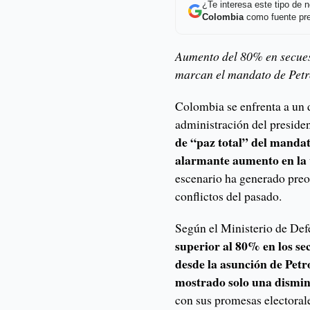
¿Te interesa este tipo de
Colombia
como fuente pre
Aumento del 80% en secues
marcan el mandato de Petro
Colombia se enfrenta a un 
administración del preside
de “paz total” del mandat
alarmante aumento en la v
escenario ha generado preo
conflictos del pasado.
Según el Ministerio de De
superior al 80% en los se
desde la asunción de Petr
mostrado solo una dismi
con sus promesas electorale