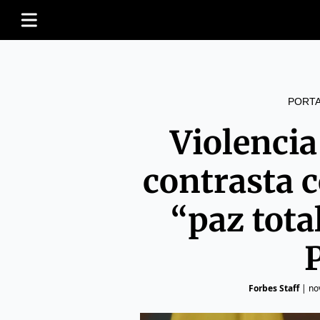
PORT
Violenci
contrasta 
“paz tota
Forbes Staff
|
no