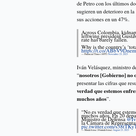
de Petro con los últimos d
sugieren un deterioro en la
sus acciones en un 47%.
Across Colombia, kidnap
leftwing president Gusta
rate has barely fallen.
Why is the country’s ‘tot
https://t.co/ABbV9Dne
— Financial Times (@FT)
November 23, 2023
Iván Velásquez, ministro d
nosotros [Gobierno] no 
“
presentar las cifras que re
verdad que estemos enfren
muchos años
”.
“No es verdad que estemo
muchos años. En 20 depa
Ministro de Defensa
@Iv
la Cámara de Representan
pic.twitter.com/s38tTK
— Mindefensa (@mindefensa)
August 23, 2023