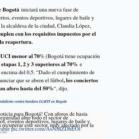
Bogotá
ue
iniciará una nueva fase de
rtos, eventos deportivos, lugares de baile y
 la alcaldesa de la ciudad, Claudia López,
mplen con los requisitos impuestos por el
la reapertura.
 UCI menor al 70
% (Bogotá tiene ocupación
 etapas 1, 2 y 3 superiores al 70%
e
or encima del 0,5. “Dado el cumplimiento de
, los conciertos
unciar que se abren el fútbol
n un aforo hasta del 50%
“, dijo.
andalismo contra bandera LGBTI en Bogotá
oticia para Bogotá! Con aforos de hasta
eguridad abre todo el sector de
os, eventos deportivos, lugares de baile y
 recuperar este sector, muy afectado por la
able
pic.twitter.com/AsNMZDhEOl
26, 2021