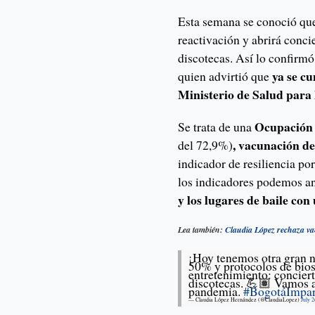
Esta semana se conoció q
reactivación y abrirá concie
discotecas. Así lo confirmó
ya se cu
quien advirtió que
Ministerio de Salud para 
Ocupación
Se trata de una
, vacunación de
del 72,9%)
indicador de resiliencia p
los indicadores podemos an
y los lugares de baile co
Lea también:
Claudia López rechaza v
¡Hoy tenemos otra gran n
50% y protocolos de bios
entretenimiento: conciert
discotecas. 💪🏽 Vamos a
pandemia.
#BogotáImpar
— Claudia López Hernández (@ClaudiaLopez)
July 