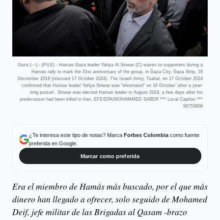
Gaza (---).- (FILE) - Hamas Gaza leader Yahya Al Sinwar (C) waves to supporters during a
Hamas rally to mark the 31st anniversary of the group, in Gaza City, Gaza Strip, 16
December 2018 (reissued 17 October 2024). The Israeli Army, Tsahal, on 17 October 2024
confirmed that Hamas leader Yahya Sinwar was "eliminated" on 16 October 'after a year-
long pursuit'. Sinwar was elected Hamas leader in August 2024, a few days after his
predecessor had been killed in Iran. EFE/EPA/MOHAMMED SABER *** Local Caption ***
56753906
¿Te interesa este tipo de notas? Marca
Forbes Colombia
como fuente
preferida en Google.
Marcar como preferida
Era el miembro de Hamás más buscado, por el que más
dinero han llegado a ofrecer, solo seguido de Mohamed
Deif, jefe militar de las Brigadas al Qasam -brazo