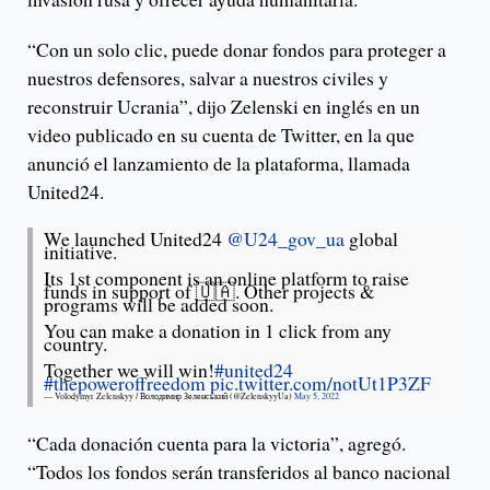
“Con un solo clic, puede donar fondos para proteger a
nuestros defensores, salvar a nuestros civiles y
reconstruir Ucrania”, dijo Zelenski en inglés en un
video publicado en su cuenta de Twitter, en la que
anunció el lanzamiento de la plataforma, llamada
United24.
We launched United24
@U24_gov_ua
global
initiative.
Its 1st component is an online platform to raise
funds in support of 🇺🇦. Other projects &
programs will be added soon.
You can make a donation in 1 click from any
country.
Together we will win!
#united24
#thepoweroffreedom
pic.twitter.com/notUt1P3ZF
— Volodymyr Zelenskyy / Володимир Зеленський (@ZelenskyyUa)
May 5, 2022
“Cada donación cuenta para la victoria”, agregó.
“Todos los fondos serán transferidos al banco nacional