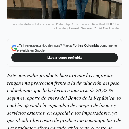
Socios fundadores. Eder Echeverria, Partnerships & Co - Founder, René Saúl, CEO & Co
- Founder y Fernando Sandoval, CFO & Co - Founder
¿Te interesa este tipo de notas? Marca
Forbes Colombia
como fuente
preferida en Google.
Marcar como preferida
Este innovador producto buscará que las empresas
tengan una protección frente a la devaluación del peso
colombiano, que lo ha hecho a una tasa de 20,82 %,
según el reporte de enero del Banco de la República, lo
cual ha afectado la capacidad de compra de bienes y
servicios externos, en especial a los importadores, ya
que al subir los costos de producción o manufactura de
sus productos afecta considerablemente el costo de