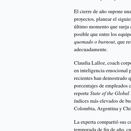
El cierre de año supone una
proyectos, planear el sigui
último momento que surja an
posible que entre los equip
quemado o burnout
, que r
adecuadamente.
Claudia Lalloz, coach corp
en inteligencia emocional p
recientes han demostrado q
porcentajes de empleados c
reporte
State of the Globa
índices más elevados de bu
Colombia, Argentina y Chil
La experta compartió sus co
temporada de fin de año, cua