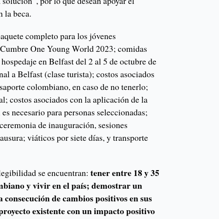
a solución”, por lo que desean apoyar el
n la beca.
aquete completo para los jóvenes
la Cumbre One Young World 2023; comidas
; hospedaje en Belfast del 2 al 5 de octubre de
al a Belfast (clase turista); costos asociados
asaporte colombiano, en caso de no tenerlo;
al; costos asociados con la aplicación de la
i es necesario para personas seleccionadas;
a ceremonia de inauguración, sesiones
usura; viáticos por siete días, y transporte
tener entre 18 y 35
elegibilidad se encuentran:
biano y vivir en el país; demostrar un
a consecución de cambios positivos en sus
royecto existente con un impacto positivo