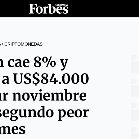
A
/
CRIPTOMONEDAS
n cae 8% y
e a US$84.000
rar noviembre
segundo peor
mes