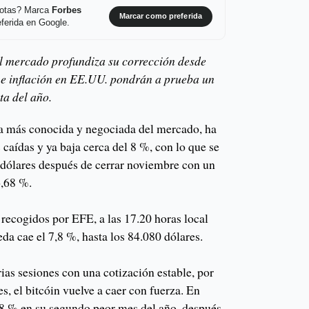
 notas? Marca
Forbes
Marcar como preferida
ferida en Google.
 mercado profundiza su corrección desde
e inflación en EE.UU. pondrán a prueba un
ta del año.
da más conocida y negociada del mercado, ha
 caídas y ya baja cerca del 8 %, con lo que se
0 dólares después de cerrar noviembre con un
,68 %.
ecogidos por EFE, a las 17.20 horas local
a cae el 7,8 %, hasta los 84.080 dólares.
as sesiones con una cotización estable, por
s, el bitcóin vuelve a caer con fuerza. En
8 % en su segundo peor mes del año, después