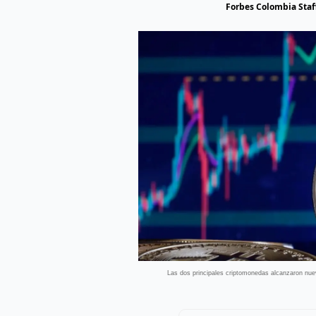
Forbes Colombia Staf
Las dos principales criptomonedas alcanzaron nuev