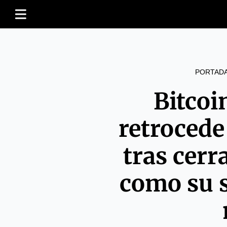
PORTAD
Bitcoi
retroced
tras cer
como su 