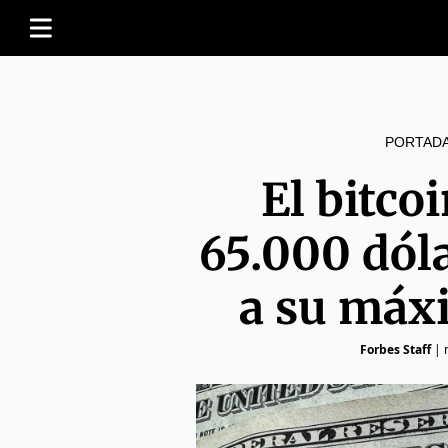
PORTAD
El bitco
65.000 dóla
a su máx
Forbes Staff
|