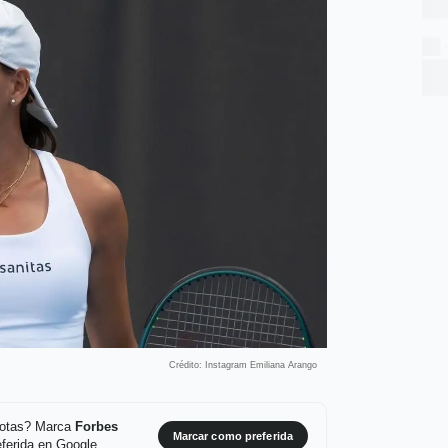
Crédito: Instagram Emiliana Arango
 notas? Marca
Forbes
Marcar como preferida
ferida en Google.