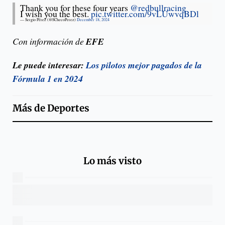
Thank you for these four years
@redbullracing
I wish you the best.
pic.twitter.com/9vLUwvqBDl
— Sergio Pérez (@SChecoPerez)
December 18, 2024
Con información de
EFE
Le puede interesar:
Los pilotos mejor pagados de la
Fórmula 1 en 2024
Más de
Deportes
Lo más visto