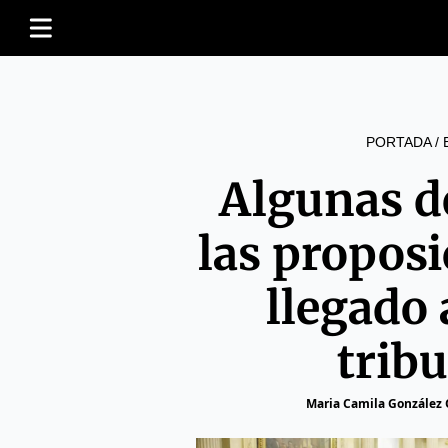
PORTADA
/
Algunas de
las propos
llegado 
tribu
Maria Camila González 