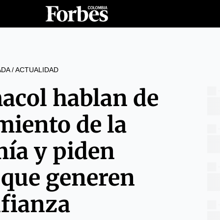
ADA
/
ACTUALIDAD
acol hablan de
miento de la
ía y piden
 que generen
fianza