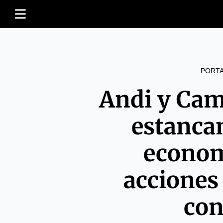
PORT
Andi y Cam
estanca
econom
acciones
con