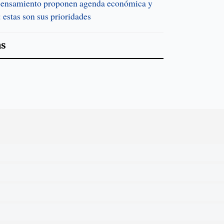
pensamiento proponen agenda económica y
 estas son sus prioridades
as