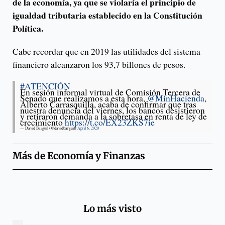
de la economía, ya que se violaría el principio de
igualdad tributaria establecido en la Constitución
Política.
Cabe recordar que en 2019 las utilidades del sistema
financiero alcanzaron los 93,7 billones de pesos.
#ATENCIÓN
En sesión informal virtual de Comisión Tercera de
Senado que realizamos a esta hora,
@MinHacienda
,
Alberto Carrasquilla, acaba de confirmar que tras
nuestra denuncia del viernes, los bancos desistieron
y retiraron demanda a la sobretasa en renta de ley de
crecimiento
https://t.co/EX23ZKS7ie
— David Barguil (@davidbarguil)
April 6, 2020
Más de
Economía y Finanzas
Lo más visto