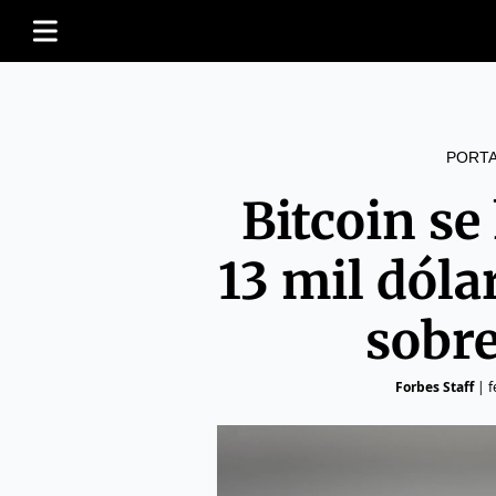
PORT
Bitcoin s
13 mil dóla
sobre
Forbes Staff
|
f