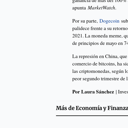
ganancia de más del 100% an
apunta
MarketWatch
.
Por su parte,
Dogecoin
sub
palidece frente a su retorn
2021. La moneda meme, que
de principios de mayo en 7
La represión en China, que 
comercio de bitcoins, ha si
las criptomonedas, según lo
peor segundo trimestre de la
Por Laura Sánchez
| Inv
Más de
Economía y Finanz