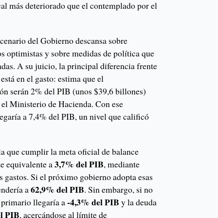
cal más deteriorado que el contemplado por el
scenario del Gobierno descansa sobre
 optimistas y sobre medidas de política que
as. A su juicio, la principal diferencia frente
 está en el gasto: estima que el
ión serán 2% del PIB (unos $39,6 billones)
r el Ministerio de Hacienda. Con ese
llegaría a 7,4% del PIB, un nivel que calificó
a que cumplir la meta oficial de balance
3,7% del PIB
te equivalente a
, mediante
 gastos. Si el próximo gobierno adopta esas
62,9% del PIB
endería a
. Sin embargo, si no
-4,3% del PIB
 primario llegaría a
y la deuda
l PIB
, acercándose al límite de