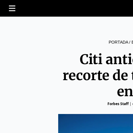
PORTADA
/
Citi ant
recorte de 
en
Forbes Staff
|