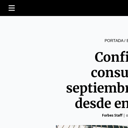
PORTADA
/
Conf
consu
septiembr
desde e
Forbes Staff
|
o