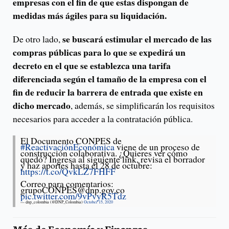
empresas con el fin de que estas dispongan de
medidas más ágiles para su liquidación.
se buscará estimular el mercado de las
De otro lado,
compras públicas para lo que se expedirá un
decreto en el que se establezca una tarifa
diferenciada según el tamaño de la empresa con el
fin de reducir la barrera de entrada que existe en
dicho mercado
, además, se simplificarán los requisitos
necesarios para acceder a la contratación pública.
El Documento CONPES de
#ReactivaciónEconómica
viene de un proceso de
construcción colaborativa. ¿Quieres ver cómo
quedó? Ingresa al siguiente link, revisa el borrador
y haz aportes hasta el 28 de octubre:
https://t.co/QvkLZ7FHFF
Correo para comentarios:
grupoCONPES@dnp.gov.co
pic.twitter.com/9vPvyR5Tdz
— dnp_colombia (@DNP_Colombia)
October 15, 2020