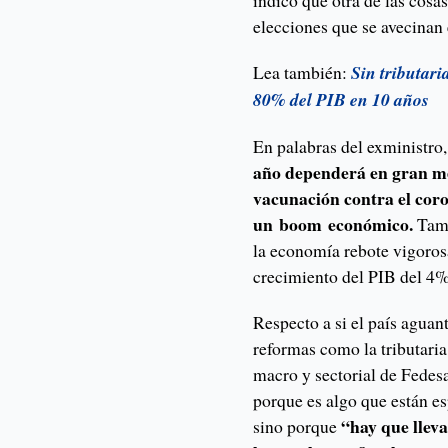
indicó que otra de las cosas
elecciones que se avecinan
Lea también:
Sin tributari
80% del PIB en 10 años
En palabras del exministro
año dependerá en gran me
vacunación contra el coro
un boom económico.
Tamp
la economía rebote vigoro
crecimiento del PIB del 4
Respecto a si el país aguant
reformas como la tributaria
macro y sectorial de Fedesar
porque es algo que están es
“hay que lleva
sino porque