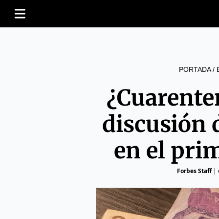
PORTADA
/
¿Cuarente
discusión d
en el pri
Forbes Staff
|