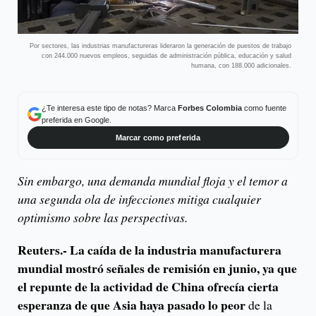
Por sectores, las industrias manufactureras lideraron la generación de puestos de trabajo
con 244.000 nuevos empleos, seguidas de administración pública, educación y salud
humana, con 188.000 adicionales.
¿Te interesa este tipo de notas? Marca
Forbes Colombia
como fuente
preferida en Google.
Marcar como preferida
Sin embargo, una demanda mundial floja y el temor a
una segunda ola de infecciones mitiga cualquier
optimismo sobre las perspectivas.
Reuters.-
La caída de la industria manufacturera
mundial mostró señales de remisión en junio, ya que
el repunte de la actividad de China ofrecía cierta
esperanza de que Asia haya pasado lo peor
de la