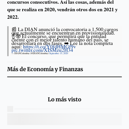
concursos consecutivos. Así las cosas, además del
que se realiza en 2020, vendrán otros dos en 2021 y
2022.
📰 La DIAN anunció la convocatoria a 1.500 cargos
que actualmente se encuentran en provisionalidad.
☝️🤓 El concurso, que permitirá que la entidad
cuente con el mejor talento humano del país, se
desarrollará en dos fases. ➡️ Lee la nota completa
aquí:
https://t.co/Y0fdHMGf9v
pic.twitter.com/XISMzu2H34
— DIANColombia (@DIANColombia)
September 15, 2020
Más de
Economía y Finanzas
Lo más visto