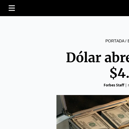
PORTADA
/
Dólar abr
$4
Forbes Staff
|